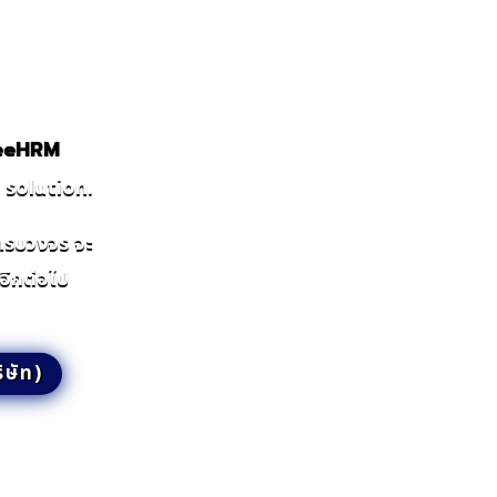
GeeHRM
solution.
ครบวงจร จะ
อีกต่อไป
ิษัท)