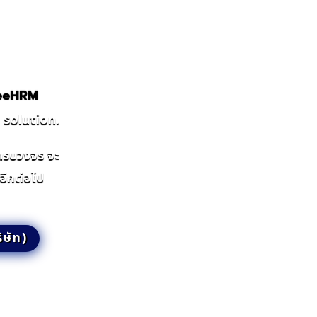
GeeHRM
solution.
ครบวงจร จะ
อีกต่อไป
ิษัท)