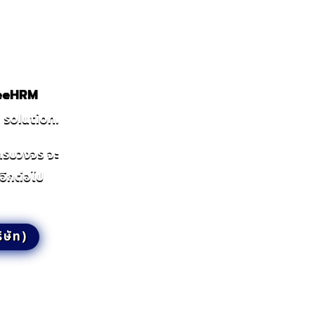
GeeHRM
solution.
ครบวงจร จะ
อีกต่อไป
ิษัท)