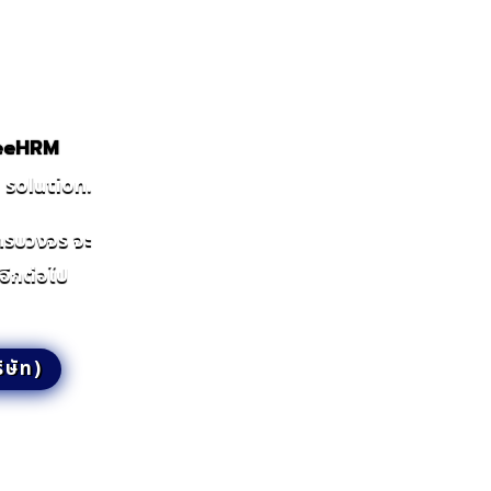
GeeHRM
solution.
ครบวงจร จะ
อีกต่อไป
ิษัท)