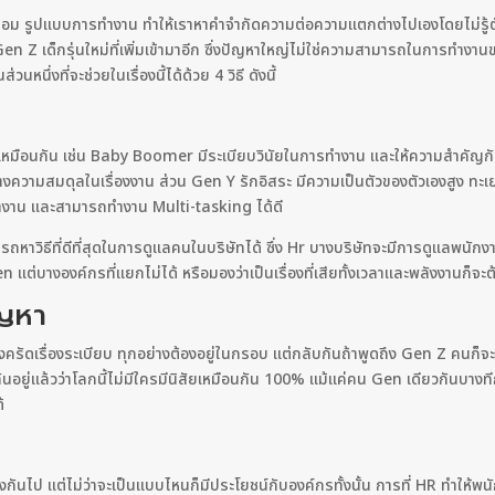
้อม รูปแบบการทำงาน ทำให้เราหาคำจำกัดความต่อความแตกต่างไปเองโดยไม่รู้ตั
 Z เด็กรุ่นใหม่ที่เพิ่มเข้ามาอีก ซึ่งปัญหาใหญ่ไม่ใช่ความสามารถในการทำงาน
วนหนึ่งที่จะช่วยในเรื่องนี้ได้ด้วย 4 วิธี ดังนี้
ม่เหมือนกัน เช่น Baby Boomer มีระเบียบวินัยในการทำงาน และให้ความสำคัญ
วามสมดุลในเรื่องงาน ส่วน Gen Y รักอิสระ มีความเป็นตัวของตัวเองสูง ทะเ
ทำงาน และสามารถทำงาน Multi-tasking ได้ดี
ถหาวิธีที่ดีที่สุดในการดูแลคนในบริษัทได้ ซึ่ง Hr บางบริษัทจะมีการดูแลพนัก
Gen แต่บางองค์กรที่แยกไม่ได้ หรือมองว่าเป็นเรื่องที่เสียทั้งเวลาและพลังงาน
ัญหา
รัดเรื่องระเบียบ ทุกอย่างต้องอยู่ในกรอบ แต่กลับกันถ้าพูดถึง Gen Z คนก็จะน
ันอยู่แล้วว่าโลกนี้ไม่มีใครมีนิสัยเหมือนกัน 100% แม้แค่คน Gen เดียวกันบางที
้ได้
ันไป แต่ไม่ว่าจะเป็นแบบไหนก็มีประโยชน์กับองค์กรทั้งนั้น การที่ HR ทำให้พน