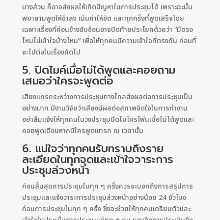
บางส่วน ก็อาจส่งผลให้เกิดปัญหาในการประชุมได้ เพราะฉะนั้น
พยายามพูดให้ช้าลง เน้นคำให้ชัด และทุกครั้งที่พูดเสร็จโดย
เฉพาะเรื่องที่ค่อนข้างซับซ้อนอาจปิดท้ายประโยคด้วยว่า “มีตรง
ไหนไม่เข้าใจบ้างไหม” เพื่อให้ทุกคนมีความเข้าใจที่ตรงกัน ก่อนที่
จะไปต่อในเรื่องถัดไป
5. ปิดไมค์เมื่อไม่ได้พูดและคอยถาม
เสมอว่าใครจะพูดต่อ
เสียงแทรกระหว่างการประชุมทางไกลส่งผลต่อการประชุมเป็น
อย่างมาก มีงานวิจัยว่าเสียงมีผลต่อสภาพจิดใจในการทำงาน
อย่าลืมแจ้งให้ทุกคนในวงประชุมปิดไมโครโฟนเมื่อไม่ได้พูดและ
คอยพูดเตือนหากมีใครพูดแทรก ณ เวลานั้น
6. แน่ใจว่าทุกคนรับทราบถึงราย
ละเอียดในทุกจุดและเข้าใจวาระการ
ประชุมล่วงหน้า
ก่อนสิ้นสุดการประชุมในทุก ๆ ครั้งควรจะบอกถึงการสรุปการ
ประชุมและแจ้งวาระการประชุมล่วงหน้าอย่างน้อย 24 ชั่วโมง
ก่อนการประชุมในทุก ๆ ครั้ง ซึ่งจะช่วยให้ทุกคนเตรียมตัวและ