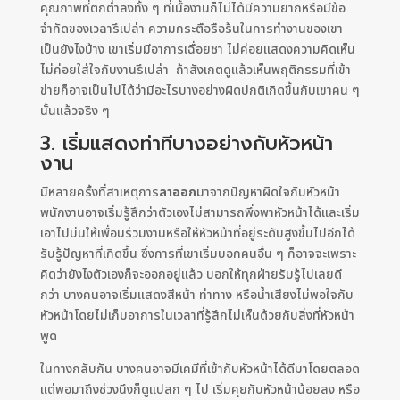
คุณภาพที่ตกต่ำลงทั้ง ๆ ที่เนื้องานก็ไม่ได้มีความยากหรือมีข้อ
จำกัดของเวลารึเปล่า ความกระตือรือร้นในการทำงานของเขา
เป็นยังไงบ้าง เขาเริ่มมีอาการเฉื่อยชา ไม่ค่อยแสดงความคิดเห็น
ไม่ค่อยใส่ใจกับงานรึเปล่า ถ้าสังเกตดูแล้วเห็นพฤติกรรมที่เข้า
ข่ายก็อาจเป็นไปได้ว่ามีอะไรบางอย่างผิดปกติเกิดขึ้นกับเขาคน ๆ
นั้นแล้วจริง ๆ
3. เริ่มแสดงท่าทีบางอย่างกับหัวหน้า
งาน
มีหลายครั้งที่สาเหตุการ
ลาออก
มาจากปัญหาผิดใจกับหัวหน้า
พนักงานอาจเริ่มรู้สึกว่าตัวเองไม่สามารถพึ่งพาหัวหน้าได้และเริ่ม
เอาไปบ่นให้เพื่อนร่วมงานหรือให้หัวหน้าที่อยู่ระดับสูงขึ้นไปอีกได้
รับรู้ปัญหาที่เกิดขึ้น ซึ่งการที่เขาเริ่มบอกคนอื่น ๆ ก็อาจจะเพราะ
คิดว่ายังไงตัวเองก็จะออกอยู่แล้ว บอกให้ทุกฝ่ายรับรู้ไปเลยดี
กว่า บางคนอาจเริ่มแสดงสีหน้า ท่าทาง หรือน้ำเสียงไม่พอใจกับ
หัวหน้าโดยไม่เก็บอาการในเวลาที่รู้สึกไม่เห็นด้วยกับสิ่งที่หัวหน้า
พูด
ในทางกลับกัน บางคนอาจมีเคมีที่เข้ากับหัวหน้าได้ดีมาโดยตลอด
แต่พอมาถึงช่วงนึงก็ดูแปลก ๆ ไป เริ่มคุยกับหัวหน้าน้อยลง หรือ