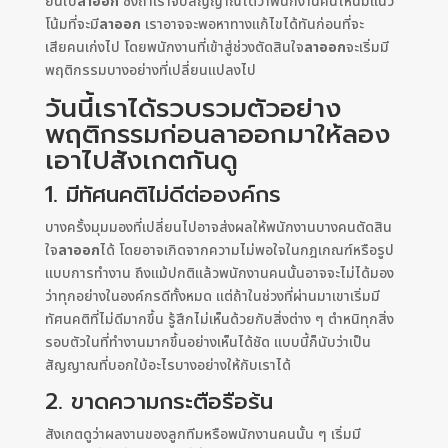
ยื่นใบ
ลาออก
ซึ่งถ้าเราจับสัญญาณได้ว่าพนักงานคนไหนมีแนว
โน้มที่จะมี
ลาออก
เราอาจจะพอหาทางแก้ไขได้ทันก่อนที่จะ
เสียคนเก่งไป โดยพนักงานที่เข้าสู่ช่วงตัดสินใจ
ลาออก
จะเริ่มมี
พฤติกรรมบางอย่างที่เปลี่ยนแปลงไป
วันนี้เราได้รวบรวมตัวอย่าง
พฤติกรรมก่อนลาออกมาให้ลอง
เอาไปสังเกตกันดู
1. มีทัศนคติไม่ดีต่อองค์กร
บางครั้งมุมมองที่เปลี่ยนไปอาจส่งผลให้พนักงานบางคนตัดสิน
ใจ
ลาออก
ได้ โดยอาจเกิดจากความไม่พอใจในกฎเกณฑ์หรือรูป
แบบการทำงาน ถึงแม้ปกติแล้วพนักงานคนนั้นอาจจะไม่ได้มอง
ว่าทุกอย่างในองค์กรดีทั้งหมด แต่ถ้าในช่วงที่ผ่านมาเขาเริ่มมี
ทัศนคติที่ไม่ดีมากขึ้น รู้สึกไม่เห็นด้วยกับสิ่งต่าง ๆ ตำหนิทุกสิ่ง
รอบตัวในที่ทำงานมากขึ้นอย่างเห็นได้ชัด แบบนี้ก็นับว่าเป็น
สัญญาณที่บอกใบ้อะไรบางอย่างให้กับเราได้
2. ขาดความกระตือรือร้น
สังเกตดูว่าผลงานของลูกทีมหรือพนักงานคนนั้น ๆ เริ่มมี