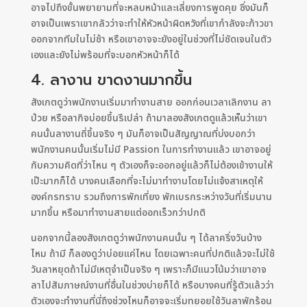
อาจไปถึงขั้นพยายามที่จะหลบหน้าและเลี่ยงการพูดคุย ซึ่งมันก็
อาจเป็นเพราเขากลัวว่าจะทำให้หัวหน้าผิดหวังที่เขากำลังจะก้าวขา
ออกจากทีมในไม่ช้า หรือเขาอาจจะยังอยู่ในช่วงที่ไม่ชัดเจนในตัว
เองและยังไม่พร้อมที่จะบอกหัวหน้าก็ได้
4. ลางาน ขาดงานมากขึ้น
สังเกตดูว่าพนักงานเริ่มมาทำงานสาย ออกก่อนเวลาเลิกงาน ลา
ป่วย หรือลากิจบ่อยขึ้นรึเปล่า ถ้ามาลองสังเกตดูแล้วเห็นว่าเขา
คนนั้นลางานถี่ขึ้นจริง ๆ มันก็อาจเป็นสัญญาณที่บ่งบอกว่า
พนักงานคนนั้นเริ่มไม่มี Passion ในการทำงานแล้ว เขาอาจอยู่
กับความคิดที่ว่าไหน ๆ ตัวเองก็จะออกอยู่แล้วก็ไม่ต้องเข้างานให้
เป๊ะมากก็ได้ บางคนเลือกที่จะไม่มาทำงานโดยไม่แจ้งสาเหตุให้
องค์กรทราบ รวมถึงการพักเที่ยง พักเบรกระหว่างวันที่เริ่มนาน
มากขึ้น หรือมาทำงานสายแต่ออกเร็วกว่าปกติ
นอกจากนี้ลองสังเกตดูว่าพนักงานคนนั้น ๆ ได้ลาครึ่งวันบ้าง
ไหม ถ้ามี ก็ลองดูว่าบ่อยแค่ไหน โดยเฉพาะคนที่ปกติแล้วจะไม่ใช้
วันลาหยุดถ้าไม่มีเหตุจำเป็นจริง ๆ เพราะก็มีแนวโน้มว่าเขาอาจ
ลาไปสัมภาษณ์งานที่อื่นในช่วงบ่ายก็ได้ หรือบางคนที่รู้ตัวแล้วว่า
ตัวเองจะทำงานที่นี่ถึงช่วงไหนก็อาจจะเริ่มทยอยใช้วันลาพักร้อน