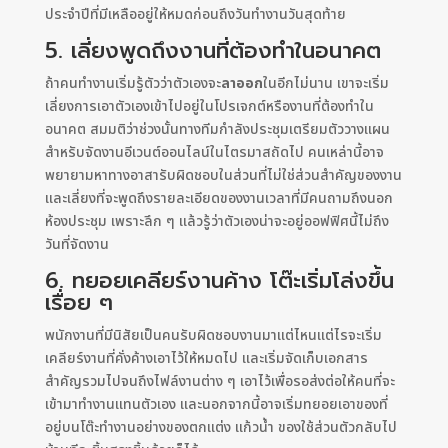
ประจำปีที่มีเหลืออยู่ให้หมดก่อนถึงวันทำงานวันสุดท้าย
5. เลี่ยงพูดถึงงานที่ต้องทำในอนาคต
ถ้าคนทำงานเริ่มรู้ตัวว่าตัวเองจะ
ลาออก
ในอีกไม่นาน เขาจะเริ่ม
เลี่ยงการเอาตัวเองเข้าไปอยู่ในโปรเจกต์หรืองานที่ต้องทำใน
อนาคต สมมติว่าช่วงนั้นทางทีมกำลังประชุมเตรียมตัววางแผน
สำหรับจัดงานอีเวนต์ออนไลน์ในไตรมาสถัดไป คนเหล่านี้อาจ
พยายามหาทางอาสารับผิดชอบในส่วนที่ไม่ใช่ส่วนสำคัญของงาน
และเลี่ยงที่จะพูดถึงรายละเอียดของงานเวลาที่มีคนถามถึงนอก
ห้องประชุม เพราะลึก ๆ แล้วรู้ว่าตัวเองน่าจะอยู่ออฟฟิศนี้ไม่ถึง
วันที่จัดงาน
6. ทยอยเคลียร์งานค้าง โต๊ะเริ่มโล่งขึ้น
เรื่อย ๆ
พนักงานที่มีนิสัยเป็นคนรับผิดชอบงานมาแต่ไหนแต่ไรจะเริ่ม
เคลียร์งานที่คั่งค้างเอาไว้ให้หมดไป และเริ่มจัดเก็บเอกสาร
สำคัญรวมไปจนถึงไฟล์งานต่าง ๆ เอาไว้เพื่อรอส่งต่อให้คนที่จะ
เข้ามาทำงานแทนตัวเอง และนอกจากนี้อาจเริ่มทยอยเอาของที่
อยู่บนโต๊ะทำงานอย่างของตกแต่ง แก้วน้ำ ของใช้ส่วนตัวกลับไป