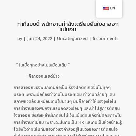
EN
ท่าทีแบบนี้ พนักงานกำลังเตรียมยื่นใบลาออก
แน่นอน
by
|
Jun 24, 2022
|
Uncategorized
|
6 comments
“ ในเมื่อทุกอย่างไม่เหมือนเดิม ”
“ ก็ลาออกเลยดีป่าว ”
การ
ลาออก
ของพนักงานถือเป็นเรื่องปกติที่เกิดขึ้นในทุกๆ
บริษัท เพราะเมื่อต้องทำงานในบริษัทเดิม ทำงานคล้ายๆ เดิม
สภาพแวดล้อมเหมือนเดิมไปนานๆ มันก็อาจทำให้แรงจูงใจใน
การทำงานของพนักงานเริ่มลดลงเรื่อยๆ และนำไปสู่การตัดสิน
ใจ
ลาออก
ซึ่งสิ่งเหล่านี้เกิดขึ้นไม่เว้นแม้แต่คนเก่งที่มีศักยภาพใน
การทำงานดีเยี่ยม เพราะฉะนั้นคนเป็น HR และคนเป็นหัวหน้าจะรู้
ได้ยังไงว่าคนในทีมของตัวเองกำลังอยู่ในช่วงของการตัดสินใจ