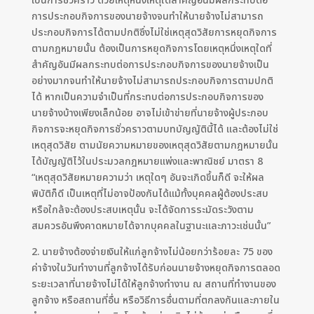
เป็นการชั่วคราว ด้วยเหตุหนึ่งเหตุใดสำคัญอันมีผลกระทบต่อ
การประกอบกิจการของนายจ้างจนทำให้นายจ้างไม่สามารถ
ประกอบกิจการได้ตามปกติซึ่งไม่ใช่เหตุสุดวิสัยการหยุดกิจการ
ตามกฎหมายนั้น ต้องเป็นการหยุดกิจการโดยเหตุหนึ่งเหตุใดที่
สำคัญอันมีผลกระทบต่อการประกอบกิจการของนายจ้างเป็น
อย่างมากจนทำให้นายจ้างไม่สามารถประกอบกิจการตามปกติ
ได้ หากเป็นความจำเป็นที่กระทบต่อการประกอบกิจการของ
นายจ้างบ้างเพียงเล็กน้อย อาจไม่เข้าข่ายที่นายจ้างผู้ประกอบ
กิจการจะหยุดกิจการชั่วคราวตามบทบัญญัตินี้ได้ และต้องไม่ใช่
เหตุสุดวิสัย ตามนัยความหมายของเหตุสุดวิสัยตามกฎหมายนั้น
ได้บัญญัติไว้ในประมวลกฎหมายแพ่งและพาณิชย์ มาตรา 8
“เหตุสุดวิสัยหมายความว่า เหตุใดๆ อันจะเกิดขึ้นก็ดี จะให้ผล
พิบัติก็ดี เป็นเหตุที่ไม่อาจป้องกันได้แม้ทั้งบุคคลผู้ต้องประสบ
หรือใกล้จะต้องประสบเหตุนั้น จะได้จัดการระมัดระวังตาม
สมควรอันพึงคาดหมายได้จากบุคคลในฐานะและภาวะเช่นนั้น”
2. นายจ้างต้องจ่ายเงินให้แก่ลูกจ้างไม่น้อยกว่าร้อยละ 75 ของ
ค่าจ้างในวันทำงานที่ลูกจ้างได้รับก่อนนายจ้างหยุดกิจการตลอด
ระยะเวลาที่นายจ้างไม่ได้ให้ลูกจ้างทำงาน ณ สถานที่ทำงานของ
ลูกจ้าง หรือสถานที่อื่น หรือวิธีการอื่นตามที่ตกลงกันและภายใน