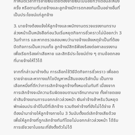
กำหนดเวลาการจ่ายเงินโดยต้องจ่ายเงินไม่น้อยกว่าเดือนละหนึ่ง
ครั้ง หรือตามที่นายจ้างและลูกจ้างมีการตกลงกันเป็นอย่างอื่นที่
เป็นประโยชน์แก่ลูกจ้าง
3. นายจ้างต้องแจ้งให้ลูกจ้างและพนักงานตรวจแรงงานทราบ
ล่วงหน้าเป็นหนังสือก่อนวันเริ่มหยุดกิจการชั่วคราวไม่น้อยกว่า 3
วันทำการ และหากตรวจสอบพบว่านายจ้างแจ้งเหตุจำเป็นที่ต้อง
ปิดกิจการเป็นความเท็จ ลูกจ้างมีสิทธิฟ้องร้องต่อศาลแรงงาน
เพื่อเรียกร้องค่าเสียหาย และสิทธิประโยชน์ต่าง ๆ ตามข้อตกลง
ที่นายจ้างให้ไว้ได้
จากที่กล่าวมาข้างต้น การเลือกใช้วิธีปิดกิจการชั่วคราว เพื่อลด
รายจ่ายและหาทางแก้ไขปัญหาหนี้สินของบริษัทนั้น เป็นทาง
เลือกหนึ่งที่ดีกว่าการเลิกจ้างลูกจ้างทั้งหมดในทันที เนื่องจาก
การเลิกจ้างจะมีความรับผิดชอบตามมาอีกมากมาย ทั้งค่าชดเชย
ค่าสินจ้างแทนการบอกกล่าวล่วงหน้า เงินค่าจ้างสำหรับวันหยุด
พักผ่อนประจำปีในปีที่เลิกจ้าง รวมถึงค่าจ้างที่ยังไม่ได้จ่าย ก็
ต้องนำมาจ่ายให้ลูกจ้างภายใน 3 วันนับตั้งแต่เลิกจ้างเสียด้วย
เพื่อให้ลูกจ้างที่ถูกเลิกจ้างทันทีโดยไม่บอกกล่าวล่วงหน้า ได้รับ
การเยียวยาในขณะที่ยังตั้งตัวไม่ได้