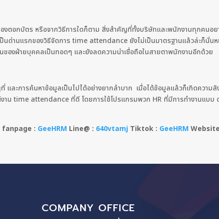
รื่องตอกบัตร หรือจากวิธีการใดก็ตาม สิ่งสำคัญที่ทั้งบริษัทและพนักงานทุกคนอยา
เป็นด่านแรกของวิธีจัดการ time attendance ยังไม่เป็นมาตรฐานแล้วล่ะก็นั่น
่องานของฝ่ายบุคคลเป็นทอดๆ และยังลดความน่าเชื่อถือในสายตาพนักงานอีกด้วย
ี่ และการค้นหาข้อมูลเป็นไปได้อย่างยากลำบาก เมื่อได้ข้อมูลแล้วก็เกิดความลังเ
์งาน time attendance ที่ดี โดยการใช้โปรแกรมพวก HR ที่มีการทำงานแบบ clo
 fanpage :
GeeHRM
Line@ :
640vtamj
Tiktok :
GeeHRM
Websit
COMPANY OFFICE