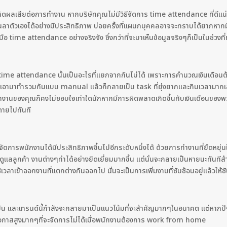
เกิดผลเสียต่อการทำงาน หากบริษัทคุณไม่มีวิธีจัดการ time attendance ที่ดี
ลาตัวเองได้อย่างมีประสิทธิภาพ บ่อยครั้งที่แผนกบุคคลอาจจะทราบได้ยากหากม
ือ time attendance อย่างจริงจัง ซึ่งกว่าที่จะมาเห็นข้อมูลจริงๆก็เป็นในช่วงท
กับ time attendance นั้นเป็นอะไรที่แยกจากกันไม่ได้ เพราะการคำนวณเงินเด
ื่อต้องเอามาทำรวมกันแบบ manual แล้วก็กลายเป็น task ที่ยุ่งยากและกินเวลามา
กงานของคุณก็คงไม่ชอบใจเท่าใดนักหากมีการผิดพลาดเกิดขึ้นกับเงินเดือนขอ
ยดายไปทันที
ณจัดการพนักงานได้มีประสิทธิภาพขึ้นไปอีกระดับหนึ่งได้ ด้วยการทำงานที่ยืดหยุ
รดูแลลูกค้า งานต่างๆทำได้อย่างยิดเยี่ยมมากขึ้น แต่นั่นจะกลายเป็นหายนะทัน
าเข้าออกงานที่แตกต่างกันออกไป นั่นจะเป็นการเพิ่มงานที่ซับซ้อนอยู่แล้วให้ซั
บัน และเทรนด์นี้กำลังจะกลายมาเป็นแนวโน้มที่จะสำคัญมากๆในอนาคต แต่หากปัจ
ีโอกาสสูงมากๆที่จะจัดการไม่ได้เมื่อพนักงานต้องการ work from home