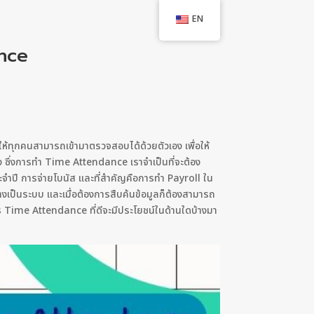
EN
nce
ห้ทุกคนสามารถเข้ามาตรวจสอบได้ด้วยตัวเอง เพื่อให้
 ซึ่งการทำ Time Attendance เราจำเป็นที่จะต้อง
ะจำปี การจ่ายโบนัส และที่สำคัญคือการทำ Payroll ใน
ย่างเป็นระบบ และเมื่อต้องการสืบค้นข้อมูลก็ต้องสามารถ
ร Time Attendance ที่ดีจะมีประโยชน์ในด้านใดบ้างมา