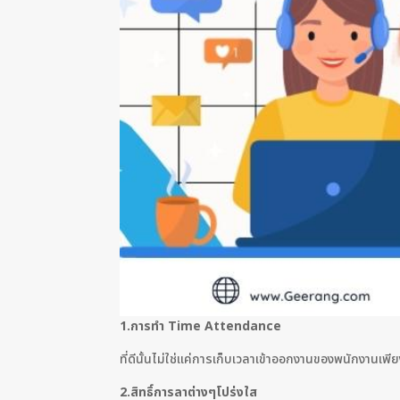
1.การทำ Time Attendance
ที่ดีนั้นไม่ใช่แค่การเก็บเวลาเข้าออกงานของพนักงานเ
2.สิทธิ์การลาต่างๆโปร่งใส