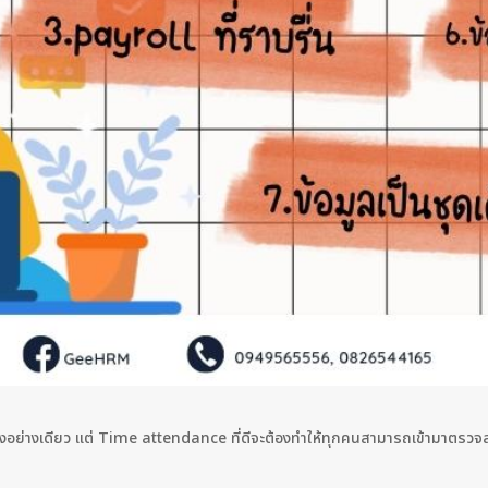
พียงอย่างเดียว แต่ Time attendance ที่ดีจะต้องทำให้ทุกคนสามารถเข้ามาตรวจ