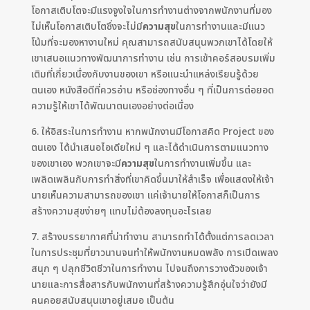
โอกาสเติบโตจะมีแรงจูงใจในการทำงานต่างจากพนักงานที่มอง
ไม่เห็นโอกาสเติบโตซึ่งจะไม่มี
ความสุข
ในการทำงานและมีแนว
โน้มที่จะมองหางานใหม่ คุณสามารถสนับสนุนพวกเขาได้โดยให้
เขาเสนอแนวทางพัฒนาการทำงาน เช่น การเข้าคอร์สอบรมเพิ่ม
เติมที่เกี่ยวเนื่องกับงานของเขา หรือแนะนำแหล่งเรียนรู้ด้วย
ตนเอง หนังสือดีที่ควรอ่าน หรือช่องทางอื่น ๆ ที่เป็นการต่อยอด
ความรู้ให้เขาได้พัฒนาตนเองอย่างต่อเนื่อง
6. ให้อิสระในการทำงาน หากพนักงานมีโอกาสคิด Project ของ
ตนเอง ได้นำเสนอไอเดียใหม่ ๆ และได้ดำเนินการตามแนวทาง
ของเขาเอง พวกเขาจะมี
ความสุข
ในการทำงานเพิ่มขึ้น และ
เพลิดเพลินกับการทำสิ่งที่เขาคิดขึ้นมาให้สำเร็จ เพื่อแสดงให้เจ้า
นายเห็นความสามารถของเขา แค่เจ้านายให้โอกาสก็เป็นการ
สร้างความสุขง่ายๆ แทบไม่ต้องลงทุนอะไรเลย
7. สร้างบรรยากาศที่น่าทำงาน สามารถทำได้ตั้งแต่การลดเวลา
ในการประชุมที่ยาวนานจนทำให้พนักงานหมดพลัง การเปิดเพลง
สนุก ๆ ปลุกชีวิตชีวาในการทำงาน ไปจนถึงการวางตัวของเจ้า
นายและการสื่อสารกับพนักงานที่สร้างความรู้สึกอุ่นใจว่ายังมี
คนคอยสนับสนุนเขาอยู่เสมอ เป็นต้น