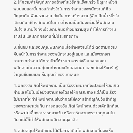
2. ให้ความสำคัญกับการสร้างทีมเวิร์คที่แข็งแกร่ง ปัญหาหนึ่งที่
พบบ่อยและบั่นทอนกำลังใจในการทำงานของพนักงานก็คือ
ปัญหากับเพื่อนร่วมงาน ดังนั้น การสร้างความรู้สึกเป็นน้ำหนึ่งใจ
เดียวกัน สร้างทัศนคติในการทำงานเป็นทีมจะช่วยให้พนักงาน
มั่นใจ สบายใจที่จะร่วมงานกันอย่างมี
ความสุข
ทำให้การทำงาน
ราบรื่น และเกิดผลงานที่มีประสิทธิภาพ
3. ชื่นชม และขอบคุณพนักงานเมื่อทำผลงานได้ดี ติดตามความ
คืบหน้าในการทำงานของพนักงานอยู่เสมอ และเมื่อพวกเขา
สามารถทำงานได้ทะลุเป้าที่กำหนด ควรส่งอีเมลขอบคุณ
พนักงานในความทุ่มเททำงานหนักตลอดมา และแสดงให้เขารับรู้
ว่าคุณชื่นชมและเห็นคุณค่าของเขาเสมอ
4. ฉลองวันเกิดให้พนักงาน เป็นเรื่องง่ายมากที่จะปล่อยให้วันเกิด
ผ่านเลยไปในเมื่อยังมีงานกองโตรอให้คุณสะสาง แต่ก็เป็นเรื่อง
ไม่ยากที่จะทำให้พนักงานเห็นว่าคุณให้ความสำคัญกับวันสำคัญ
ของพวกเขาเช่นกัน การฉลองวันเกิดให้พนักงานด้วยเค้กสักก้อน
หรือพาไปเลี้ยงอาหารกลางวัน หรือการ์ดอวยพรจากทุกคนใน
ทีม แค่นี้ก็ทำให้พนักงานมี
ความสุข
แล้ว
5. สนับสนุนให้พนักงานได้มีโอกาสเติบโต พนักงานที่มองเห็น