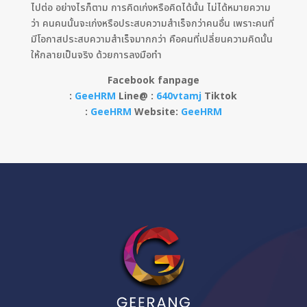
ไปต่อ อย่างไรก็ตาม การคิดเก่งหรือคิดได้นั้น ไม่ได้หมายความ
ว่า คนคนนั้นจะเก่งหรือประสบความสำเร็จกว่าคนอื่น เพราะคนที่
มีโอกาสประสบความสำเร็จมากกว่า คือคนที่เปลี่ยนความคิดนั้น
ให้กลายเป็นจริง ด้วยการลงมือทำ
Facebook fanpage
:
GeeHRM
Line@ :
640vtamj
Tiktok
:
GeeHRM
Website:
GeeHRM