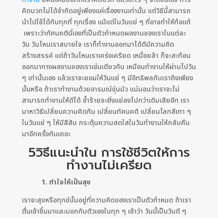
คิดบวกไม่ได้จำกัดอยู่เพียงแค่เรื่องงานเท่านั้น แต่วิธีนี้สามารถ
นำไปใช้ได้กับทุกที่ ทุกเรื่อง แม้แต่ในวันแย่ ๆ ที่อาจทำให้ท้อแท้
เพราะว่าทัศนคตินี่เองที่เป็นตัวกำหนดผลงานของเราในแต่ละ
วัน วันไหนเราสบายใจ เราก็ทำงานออกมาได้ดีมีความคิด
สร้างสรรค์ แต่ถ้าวันไหนเราเคร่งเครียด เหนื่อยล้า ก็จะสะท้อน
ออกมาทางผลงานของเราเช่นเดียวกัน เหมือนทำงานให้ผ่านไปวัน
ๆ เท่านั้นเอง แล้วเราจะยอมให้วันแย่ ๆ มีอิทธิพลกับเราถึงเพียง
นั้นหรือ ถ้าเราทำงานด้วยอารมณ์ขุ่นมัว แน่นอนว่าเราจะไม่
สามารถทำงานให้ดีได้ ซ้ำร้ายจะยิ่งแย่ลงไปกว่าเดิมเสียอีก เรา
มาหาวิธีเปลี่ยนความคิดกัน เปลี่ยนทัศนคติ เปลี่ยนโลกสีเทา ๆ
ในวันแย่ ๆ ให้มีสีสัน กระตุ้นความสดใสในวันทำงานให้กลับคืน
มาอีกครั้งกันเถอะ
5วิธีแนะนำใน การใช้ชีวิตให้การ
ทำงานไม่เครียด
1. ทำใจให้เป็นสุข
เราจะสุขหรือทุกข์นั้นอยู่ที่ความคิดของเราเป็นตัวกำหนด ถ้าเรา
ตื่นเช้าขึ้นมาและบอกกับตัวเองในทุก ๆ เช้าว่า วันนี้เป็นวันดี ๆ