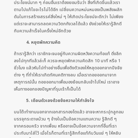
ประโยชน์มาก ๆ ก่อนอื่นเราต้องยอมรับว่า สิ่งที่เกิดขึ้นแล้วเรา
ตามไปแก้ไขอะไรไม่ได้อีก เปลี่ยนความหม่นหมองเป็นพลังผลัก
ดันในการสร้างสรรค์สิ่งใหม่ ๆ ให้เกิดประโยชน์จะดีกว่า ไม่เพียง
แต่เราจะสามารถลดความวิตกกังวลได้แล้ว ยังช่วยให้เรารู้สึกดี
กับความสำเร็จในครั้งใหม่อีกด้วย
4. หยุดพักความคิด
ถ้าเรารู้สึกว่า เราชักจะจมอยู่กับความผิดหวังความท้อแท้ ดิ่งลึก
ลงไปทุกทีแล้วล่ะก็ ควรจะหยุดพักความคิดสัก 10 นาที หรือ 1
ชั่วโมง แล้วหันไปทำอย่างอื่นเพื่อดึงตัวเองให้หลุดออกจากปัจจัย
ต่าง ๆ ที่ทำให้เราเกิดทัศนคติทางลบ เมื่อเราถอยออกมาจาก
เหตุการณ์นั้น ถอยออกมาเพื่อมองย้อนกลับเข้าไปใหม่ เราอาจ
เห็นทางออกของปัญหาที่รุมเร้าก็เป็นได้
5. เตือนตัวเองด้วยข้อความให้กำลังใจ
บนโต๊ะทำงานนอกจากเอกสารกองโตแล้ว อาจจะหากระปุกลูกอม
บรรจุกระดาษม้วน ๆ ข้างในเป็นข้อความแทนความ รู้สึกดี ๆ
จากครอบครัว จากเพื่อน หรืออาจเป็นข้อความจากที่อื่นที่เรา
ประทับมาใส่ไว้ เมื่อไรก็ตามที่เรารู้สึกท้อแท้กับวันแย่ ๆ ให้หยิบ