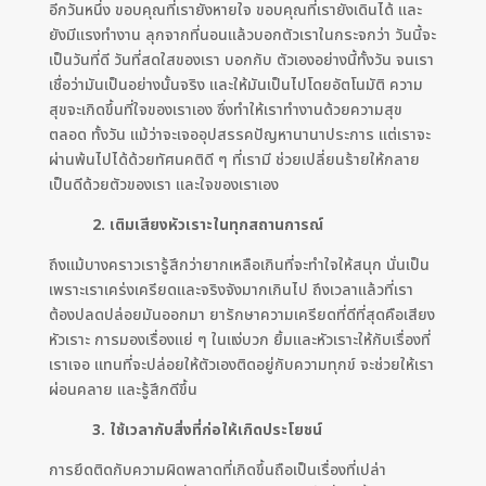
อีกวันหนึ่ง ขอบคุณที่เรายังหายใจ ขอบคุณที่เรายังเดินได้ และ
ยังมีแรงทำงาน ลุกจากที่นอนแล้วบอกตัวเราในกระจกว่า วันนี้จะ
เป็นวันที่ดี วันที่สดใสของเรา บอกกับ ตัวเองอย่างนี้ทั้งวัน จนเรา
เชื่อว่ามันเป็นอย่างนั้นจริง และให้มันเป็นไปโดยอัตโนมัติ ความ
สุขจะเกิดขึ้นที่ใจของเราเอง ซึ่งทำให้เราทำงานด้วยความสุข
ตลอด ทั้งวัน แม้ว่าจะเจออุปสรรคปัญหานานาประการ แต่เราจะ
ผ่านพ้นไปได้ด้วยทัศนคติดี ๆ ที่เรามี ช่วยเปลี่ยนร้ายให้กลาย
เป็นดีด้วยตัวของเรา และใจของเราเอง
2. เติมเสียงหัวเราะในทุกสถานการณ์
ถึงแม้บางคราวเรารู้สึกว่ายากเหลือเกินที่จะทำใจให้สนุก นั่นเป็น
เพราะเราเคร่งเครียดและจริงจังมากเกินไป ถึงเวลาแล้วที่เรา
ต้องปลดปล่อยมันออกมา ยารักษาความเครียดที่ดีที่สุดคือเสียง
หัวเราะ การมองเรื่องแย่ ๆ ในแง่บวก ยิ้มและหัวเราะให้กับเรื่องที่
เราเจอ แทนที่จะปล่อยให้ตัวเองติดอยู่กับความทุกข์ จะช่วยให้เรา
ผ่อนคลาย และรู้สึกดีขึ้น
3. ใช้เวลากับสิ่งที่ก่อให้เกิดประโยชน์
การยึดติดกับความผิดพลาดที่เกิดขึ้นถือเป็นเรื่องที่เปล่า