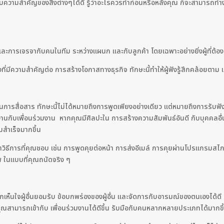
ามสำคัญของสิ่งต่างๆได้ดี รู้ว่าอะไรควรทำก่อนหรือหลังคุณ ก็จะสามารถทำงา
และการเจรจากับคนในทีม ระหว่างแผนก และกับลูกค้า โดยเฉพาะอย่างยิ่งผู้ที่ต
ที่มีความสำคัญต่อ การสร้างโอกาสทางธุรกิจ ทักษะนี้ทำให้ผู้ฟังรู้สึกคล้อยตาม 
นการสื่อสาร ทักษะนี้ไม่ได้หมายถึงการพูดเพียงอย่างเดียว แต่หมายถึงการรับฟัง แ
นกับเพื่อนร่วมงาน หากคุณมีศิลปะใน การสร้างความสัมพันธ์อันดี กับบุคคลอื่น ค
สำเร็จมากขึ้น
ิธีการที่คุณชอบ เช่น การพูดคุยต่อหน้า การส่งอีเมล์ การคุยผ่านโปรแกรมสไกป์
ภาพ ในแบบที่คุณถนัดจริง ๆ
นอกเห็นใจผู้อื่นยอมรับ ข้อบกพร่องของผู้อื่น และจัดการกับอารมณ์ของตนเองได้ดี
้คุณสามารถเข้ากับ เพื่อนร่วมงานได้ดีขึ้น รับมือกับคนหลากหลายประเภทได้มากขึ