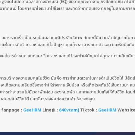
ูงแต่ไม่มีความฉลาดทางอารมณ์ (EQ) แม้ว่าคุณจะทำงานเก่งสักแค่ไหน ก็ไม่ส
าทักษะนี้ โดยการเอาใจเขามาใส่ใจเรา และคิดว่าหากตนเอง ตกอยู่ในสถานการณ์แบ
้ อย่างรวดเร็ว เป็นเหตุเป็นผล และมีประสิทธิภาพ ทักษะนี้มีความสำคัญมากในกา
กษะในการคิดวิเคราะห์ และแก้ไขปัญหา คุณก็จะสามารถเอาตัวรอด และรับมือกับ
 ตั้งแต่การกำหนด แยกแยะ วิเคราะห์ และแก้ไขจะทำให้ปัญหาไม่ลุกลามจนเกินเยีย
ือ การบริหารความสมดุลในชีวิต มันคือ การกำหนดเวลาในการดำเนินชีวิตให้ มีสั
ะเกิดความเครียดซึ่งอาจทำให้ร่างกายเจ็บป่วย หรือเกิดโรคภัยไข้เจ็บตามมา หนทา
กับการทำงานจนไม่มีเวลาพักผ่อน ลองหยุดพัก และหาความบันเทิงให้กับชีวิต โดยท
วามสมดุลในชีวิตได้ และนั่นจะส่งผลต่อความสำเร็จของคุณ
 fanpage :
GeeHRM
Line@ :
640vtamj
Tiktok :
GeeHRM
Websit