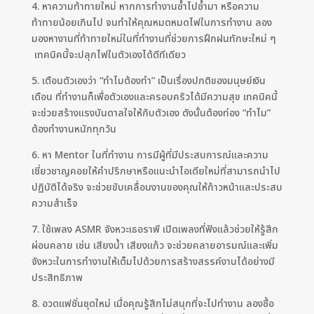
4. หาความท้าทายใหม่ หากการทำงานซ้ำไปซ้ำมา หรือความ
ท้าทายน้อยเกินไป จนทำให้คุณหมดหมดไฟในการทำงาน ลอง
มองหางานที่ท้าทายใหม่ในที่ทำงานที่ช่วยการฝึกฝนทักษะใหม่ ๆ
เทคนิคนี้จะปลุกไฟในตัวเองได้ดีทีเดียว
5. เตือนตัวเองว่า “ทำไมต้องทำ” เป็นเรื่องปกติของมนุษย์เงิน
เดือน ที่ทำงานก็เพื่อตัวเองและครอบครัวได้มีความสุข เทคนิคนี้
จะช่วยสร้างแรงบันดาลใจให้กับตัวเอง ดังนั้นต้องท่อง “ทำไม”
ต้องทำงานหนักทุกวัน
6. หา Mentor ในที่ทำงาน การมีผู้ที่มีประสบการณ์และความ
เชี่ยวชาญคอยให้คำปรึกษาหรือแนะนำไอเดียใหม่ที่สามารถนำไป
ปฏิบัติได้จริง จะช่วยขับเคลื่อนงานของคุณให้ก้าวหน้าและประสบ
ความสำเร็จ
7. ใช้เพลง ASMR จังหวะเธอราพี เปิดเพลงที่ฟังแล้วช่วยให้รู้สึก
ผ่อนคลาย เช่น เสียงน้ำ เสียงแก้ว จะช่วยคลายอารมณ์และเพิ่ม
จังหวะในการทำงานให้เต็มไปด้วยการสร้างสรรค์งานได้อย่างมี
ประสิทธิภาพ
8. อวดแฟชั่นชุดใหม่ เมื่อคุณรู้สึกไม่สนุกที่จะไปทำงาน ลองซื้อ