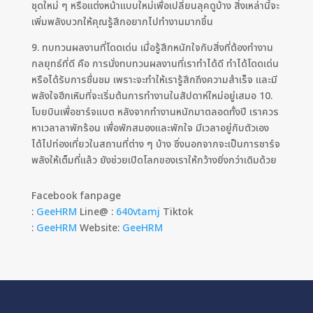
ชุดใหม่ ๆ หรือแต่งหน้าแบบใหม่เพื่อเปลี่ยนลุคดูบ้าง สิ่งเหล่านี้จะ
เพิ่มพลังบวกให้คุณรู้สึกอยากไปทำงานมากขึ้น
9. ทบทวนผลงานที่โดดเด่น เมื่อรู้สึกหนักใจกับสิ่งที่ต้องทำงาน
กลยุทธ์ที่ดี คือ การนั่งทบทวนผลงานที่เราทำได้ดี ทำได้โดดเด่น
หรือได้รับการชื่นชม เพราะจะทำให้เรารู้สึกถึงความสำเร็จ และมี
พลังใจฮึกเหิมที่จะเริ่มต้นการทำงานในสัปดาห์ใหม่อยู่เสมอ 10.
โบยบินเพื่อชาร์จแบต หลังจากทำงานหนักมาตลอดทั้งปี เราควร
หาเวลาลาพักร้อน เพื่อพักสมองและพักใจ มีเวลาอยู่กับตัวเอง
ได้ไปท่องเที่ยวในสถานที่ต่าง ๆ บ้าง ซึ่งนอกจากจะเป็นการชาร์จ
พลังให้เต็มที่แล้ว ยังช่วยเปิดโลกของเราให้กว้างยิ่งกว่าเดิมด้วย
Facebook fanpage
:
GeeHRM
Line@ :
640vtamj
Tiktok
:
GeeHRM
Website:
GeeHRM