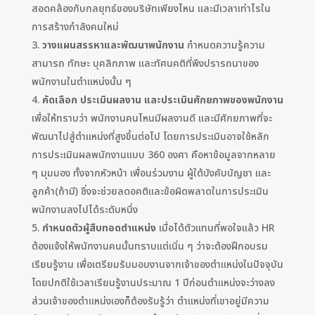
สอดคล้องกับกลยุทธ์ของบริษัทเพียงไหน และมีเวลาเท่าไรใน
การสร้างกำลังคนใหม่
วางแผนสรรหาและพัฒนาพนักงาน
กำหนดความรู้ความ
สามารถ ทักษะ บุคลิกภาพ และทัศนคติที่พึงปรารถนาของ
พนักงานในตำแหน่งนั้น ๆ
คัดเลือก ประเมินผลงาน และประเมินศักยภาพของพนักงาน
เพื่อให้ทราบว่า พนักงานคนไหนมีผลงานดี และมีศักยภาพที่จะ
พัฒนาไปสู่ตำแหน่งที่สูงขึ้นต่อไป โดยการประเมินอาจใช้หลัก
การประเมินผลพนักงานแบบ 360 องศา คือหาข้อมูลจากหลาย
ๆ มุมมอง ทั้งจากหัวหน้า เพื่อนร่วมงาน ผู้ใต้บังคับบัญชา และ
ลูกค้า(ถ้ามี) ซึ่งจะช่วยลดอคติและข้อผิดพลาดในการประเมิน
พนักงานลงไปได้ระดับหนึ่ง
กำหนดตัวผู้สืบทอดตำแหน่ง
เมื่อได้ตัวแทนที่พอใจแล้ว HR
ต้องแจ้งให้พนักงานคนนั้นทราบแต่เนิ่น ๆ ว่าจะต้องฝึกอบรม
เรียนรู้งาน เพื่อเตรียมรับมอบงานจากเจ้าของตำแหน่งในปัจจุบัน
โดยปกติใช้เวลาเรียนรู้งานประมาณ 1 ปีก่อนตำแหน่งจะว่างลง
ส่วนเจ้าของตำแหน่งเองก็ต้องรับรู้ว่า ตำแหน่งที่เขาอยู่มีความ