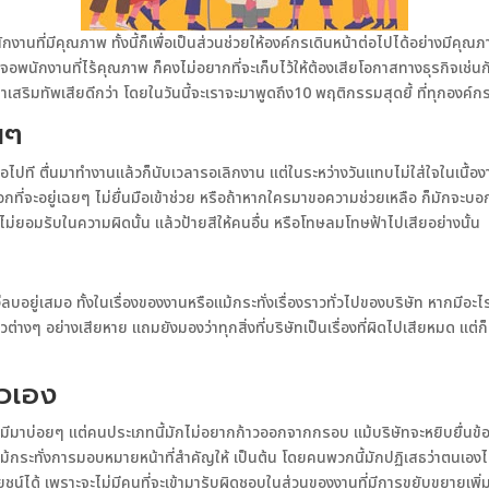
งานที่มีคุณภาพ ทั้งนี้ก็เพื่อเป็นส่วนช่วยให้องค์กรเดินหน้าต่อไปได้อย่างมีค
จอพนักงานที่ไร้คุณภาพ ก็คงไม่อยากที่จะเก็บไว้ให้ต้องเสียโอกาสทางธุรกิจเช่นกัน
เสริมทัพเสียดีกว่า โดยในวันนี้จะเราจะมาพูดถึง10 พฤติกรรมสุดยี้ ที่ทุกองค์ก
นๆ
อไปที ตื่นมาทำงานแล้วก็นับเวลารอเลิกงาน แต่ในระหว่างวันแทบไม่ใส่ใจในเนื้
กที่จะอยู่เฉยๆ ไม่ยื่นมือเข้าช่วย หรือถ้าหากใครมาขอความช่วยเหลือ ก็มักจะบอ
จะไม่ยอมรับในความผิดนั้น แล้วป้ายสีให้คนอื่น หรือโทษลมโทษฟ้าไปเสียอย่างนั้น
อยู่เสมอ ทั้งในเรื่องของงานหรือแม้กระทั่งเรื่องราวทั่วไปของบริษัท หากมีอะไรท
ต่างๆ อย่างเสียหาย แถมยังมองว่าทุกสิ่งที่บริษัทเป็นเรื่องที่ผิดไปเสียหมด แต่ก็ย
ัวเอง
ด้มีมาบ่อยๆ แต่คนประเภทนี้มักไม่อยากก้าวออกจากกรอบ แม้บริษัทจะหยิบยื่นข้
ม้กระทั่งการมอบหมายหน้าที่สำคัญให้ เป็นต้น โดยคนพวกนี้มักปฏิเสธว่าตนเองไม่
โยชน์ได้ เพราะจะไม่มีคนที่จะเข้ามารับผิดชอบในส่วนของงานที่มีการขยับขยายเพิ่ม