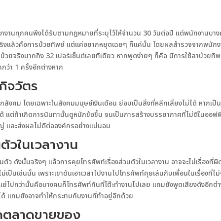
นักงานทุกคนพึงได้รับตามกฎหมายที่ระบุไว้ให้จำนวน 30 วันต่อปี แต่พนักงานบางค
้จริงแล้วคือการป่วยทิพย์ แต่แค่อยากหยุดเฉยๆ ก็แค่นั้น โดยผลสำรวจจากพน
้ป่วยจริงมากถึง 32 เปอร์เซ็นต์เลยทีเดียว หากพูดง่ายๆ ก็คือ มีการใช้ลาป่วยทิพย
กว่า 1 ครั้งอีกต่างหาก
กิจวัตร
ทุกสังคม โดยเฉพาะในสังคมมนุษย์เงินเดือน ย่อมเป็นสิ่งที่หลีกเลี่ยงไม่ได้ หา
้ แต่ถ้าเกิดการนินทานั้นดูหนักข้อขึ้น จนเป็นการสร้างบรรยากาศที่ไม่ดีในออฟฟ
ใหญ่ และส่งผลไม่ดีต่อองค์กรอย่างแน่นอน
วนตัวในเวลางาน
นตัว ดังนั้นจริงๆ แล้วการคุยโทรศัพท์เรื่องส่วนตัวในเวลางาน อาจจะไม่เรื่องที่
่เป็นเช่นนั้น เพราะเขาดันเอาเวลาไปงานไปโทรศัพท์คุยเล่นกับเพื่อนในเรื่องที่ไม
ี่แย่ไปกว่านั้นคือบางคนก็โทรศัพท์กันที่โต๊ะทำงานไปเลย แถมยังพูดเสียงดังอีก
 แถมยังอาจทำให้กระทบกับงานที่ทำอยู่อีกด้วย
ปิดตลาดขายของ