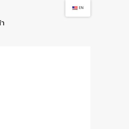
EN
้า