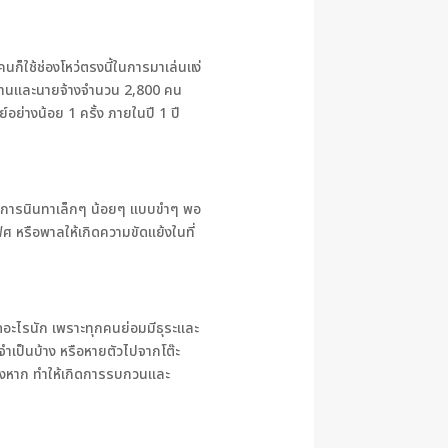
นก็ใช้ช่องโหว่ตรงนี้ในการมาเล่นแง่
ักงานและนายจ้างจำนวน 2,800 คน
์อย่างน้อย 1 ครั้ง ภายในปี 1 ปี
กเป็นการนินทาเล็กๆ น้อยๆ แบบขำๆ พอ
ิศ หรือพาลให้เกิดความขัดแย้งในที่
ผิดอะไรนัก เพราะทุกคนย่อมมีธุระและ
่จำเป็นบ้าง หรือหายตัวไปจากโต๊ะ
ต่างหาก ทำให้เกิดการรบกวนและ