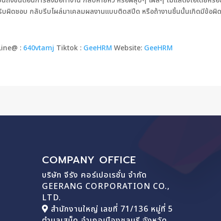
งขั้นตอนการลงมือทำงาน กลับหายหัว หรือผลุบๆ โผล่ๆ ไม่แสดงไอเดียหรือลงมือ
รับผิดชอบ กลับรีบโผล่มาเคลมผลงานแบบติดสปีด หรือถ้างานชิ้นนั้นเกิดมีข้อผิ
ine@ :
640vtamj
Tiktok :
GeeHRM
Website:
GeeHRM
COMPANY OFFICE
บริษัท จีรัง คอร์เปอเรชั่น จำกัด
GEERANG CORPORATION CO.,
LTD.
สำนักงานใหญ่ เลขที่ 71/136 หมู่ที่ 5
ตำบลเสม็ด อำเภอเมืองชลบุรี จังหวัด