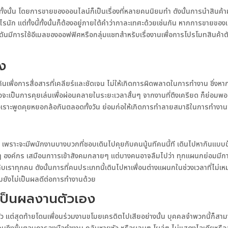
ั้งนั้น โดยการขายของออนไลน์ก็เป็นเรื่องที่หลายคนนิยมทำ ดังนั้นการนำสินค้าม
ะไรนัก แต่ทั้งนี้ทั้งนั้นก็ต้องอยู่ภายใต้คำว่ากาละเทศะด้วยเช่นกัน หากการขายของ
ดันมีการใช้อีเมลของออฟฟิศหรือกลุ่มแชทสำหรับเรื่องานเพื่อการโปรโมทสินค้าตัว
่ง
ันเพื่อการสื่อสารที่เคลียร์และชัดเจน ไม่ให้เกิดการผิดพลาดในการทำงาน ซึ่งหากบ
หรือจะเป็นการคุยเล่นเพื่อผ่อนคลายในระยะเวลาสั้นๆ จากงานที่ตึงเครียด ก็ย่อมพออน
วเราะพูดคุยหยอกล้อกันตลอดทั้งวัน ย่อมก่อให้เกิดการทำลายสมาธิในการทำงาน
อน เพราะจะมีพนักงานบางบวกที่ชอบเดินไปคุยกับคนนู้นทีคนนี้ที เดินไปหากันแบ
ายๆ องค์กร เสมือนกาารเข้าสังคมกลายๆ แต่บางคนอาจลืมไปว่า ทุกแผนกย่อมมี
ทกับเราทุกคน ดังนั้นการที่คนประเภทนี้เดินไปหาเพื่อนต่างแผนกในช่วงเวลาที่ไม
มยังไม่เป็นผลดีต่อการทำงานด้วย
เป็นผลงานตัวเอง
ต่สุดท้ายโดนเพื่อนร่วมงานขโมยเครดิตไปเสียอย่างนั้น บุคคลจำพวกนี้ก็สามาร