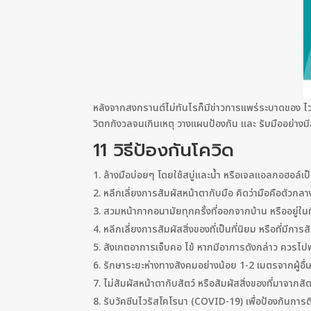
หลังจากสงกรานต์ไม่ทันไรก็มีข่าวการเเพร่ระบาดของ 
วิตกกังวลจนเกินเหตุ วางแผนป้องกัน และ รับมืออย่างมี
11 วิธีป้องกันโควิด
ล้างมือบ่อยๆ โดยใช้สบู่และน้ำ หรือเจลแอลกอฮอล์เป็
หลีกเลี่ยงการสัมผัสหน้าตากับมือ คิดว่ามือคือตัวก
สวมหน้ากากอนามัยทุกครั้งที่ออกจากบ้าน หรืออยู่ในท
หลีกเลี่ยงการสัมผัสสิ่งของที่เป็นที่นิยม หรือที่มีการส
สังเกตอาการเจ็บคอ ไข้ หากมีอาการดังกล่าว ควรไป
รักษาระยะห่างทางสังคมอย่างน้อย 1-2 เมตรจากผู้อื
ไม่สัมผัสหน้าตากับสัตว์ หรือสัมผัสสิ่งของที่มาจากสัต
รับวัคซีนไวรัสโคโรนา (COVID-19) เพื่อป้องกันการติด