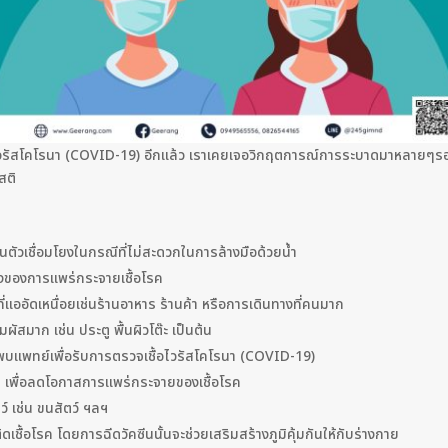
ไวรัสโคโรนา (COVID-19) อีกแล้ว เราเคยเจอวิกฤตการณ์การระบาดมาหลายๆรอบเเ
สติ
นตัวเชื่อมโยงในกรณีที่ไม่สะดวกในการล้างมือด้วยน้ำ
ลางของการแพร่กระจายเชื้อโรค
ี่แออัดเหนื่อยเช่นร้านอาหาร ร้านค้า หรือการเดินทางที่คนมาก
ัมผัสมาก เช่น ประตู พื้นผิวโต๊ะ เป็นต้น
พบแพทย์เพื่อรับการตรวจเชื้อไวรัสโคโรนา (COVID-19)
่น เพื่อลดโอกาสการแพร่กระจายของเชื้อโรค
ว์ เช่น ขนสัตว์ ฯลฯ
เชื้อโรค โดยการฉีดวัคซีนนั้นจะช่วยเสริมสร้างภูมิคุ้มกันให้กับร่างกาย